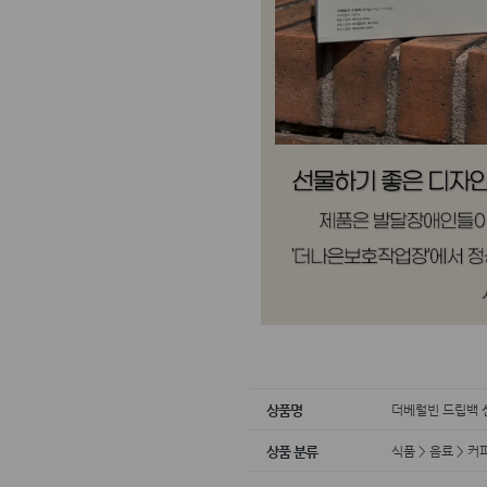
더베럴빈 드립백
상품명
식품 > 음료 > 
상품 분류