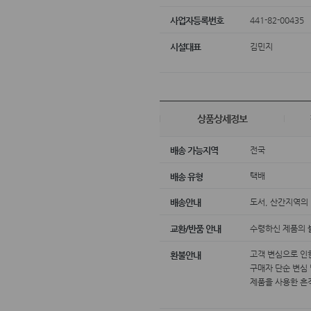
441-82-00435
사업자등록번호
김민지
시설대표
상품상세정보
전국
배송 가능지역
택배
배송 유형
도서, 산간지역의
배송안내
수령하신 제품의 
교환/반품 안내
고객 변심으로 인
환불안내
구매자 단순 변심
제품을 사용한 흔