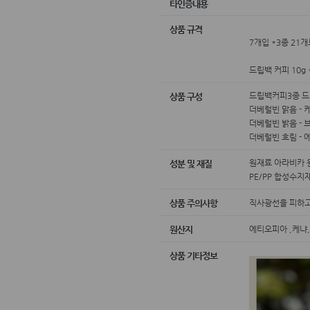
타인증내용
상품 규격
7개입 *3종 21
드립백 커피 10g *
드립백커피3종 
상품 구성
더베럴빈 맑음 - 
더베럴빈 밝음 -
더베럴빈 흐림 -
원재료 아라비카 
성분 및 재질
PE/PP 합성수지
직사광선을 피하고
상품 주의사항
에티오피아 ,케냐,
원산지
상품 기타정보