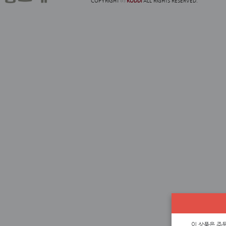
COPYRIGHT ⓒ
KODDI
ALL RIGHTS RESERVED.
이 상품은 주