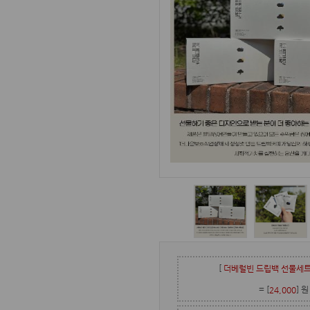
[
더베럴빈 드립백 선물세
= [
] 원
24,000