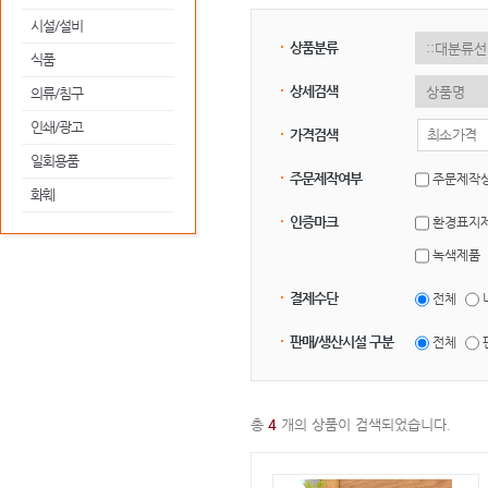
시설/설비
상품분류
식품
상세검색
의류/침구
인쇄/광고
가격검색
일회용품
주문제작여부
주문제작
화훼
인증마크
환경표지
녹색제품
결제수단
전체
판매/생산시설 구분
전체
총
4
개의 상품이 검색되었습니다.