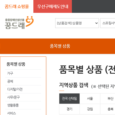
꿈드래 쇼핑몰
우선구매제도안내
품목별 상품
품목별 상품
품목별 상품 (전
가구
공예
지역상품 검색
(※ 선택된 
디지털/가전
사무/문구
전국 선택됨
서울
부산
생활용품
경기
강원
충북
서비스