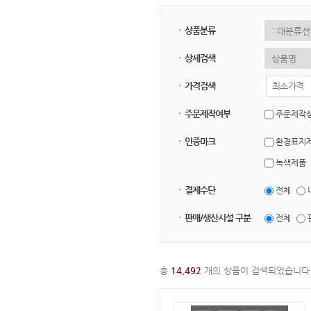
상품분류
상세검색
가격검색
주문제작여부
주문제작
인증마크
환경표지
녹색제품
결제수단
전체
판매/생산시설 구분
전체
총
14,492
개의 상품이 검색되었습니다