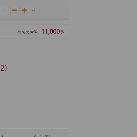
개
11,000
총 상품 금액
원
2)
내
상품 문의