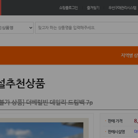
쇼핑몰로그인
즐겨찾기
우선구매관리시스템
지역별 
설추천상품
불가 상품] 더베럴빈 데일리 드립백 7p
8
판매 가격
더
판매시설명