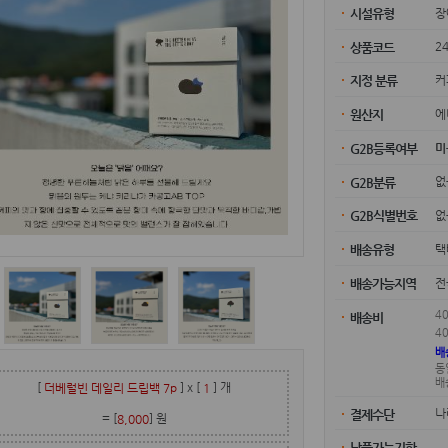
장
시설유형
2
상품코드
커
지정 분류
에
원산지
미
G2B등록여부
G2B분류
G2B식별번호
택
배송유형
전
배송가능지역
4
배송비
4
배
동
배
[
]
x [
] 개
더베럴빈 데일리 드립백 7p
1
나
결제수단
= [
] 원
8,000
납품가능기한