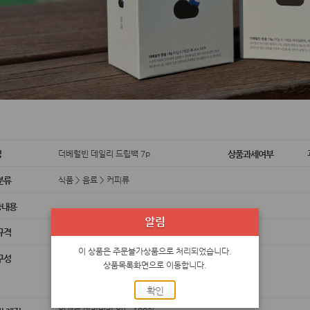
더베럴빈 데일리 드립백 7p
명
상품과세여부
식품 > 음료 > 커피류
분류
증내용
알림
10g * 7p
규격
이 상품은 주문불가상품으로 처리되었습니다.
맑음 -케냐 키리냐가 카공고 AB TOP 싱글
구성
상품목록화면으로 이동합니다.
밝음 -케냐 키암부AA, 브라질,과테말라 블렌딩
흐림 -에티오피아 예가체프 아리차G1싱