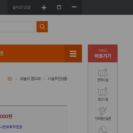
글자크기조절
서비스
상품
바로가기
오늘의 꿈드래
시설추천상품
판매시설
생산시설
,000원
자주묻는질문
나은보호작업장