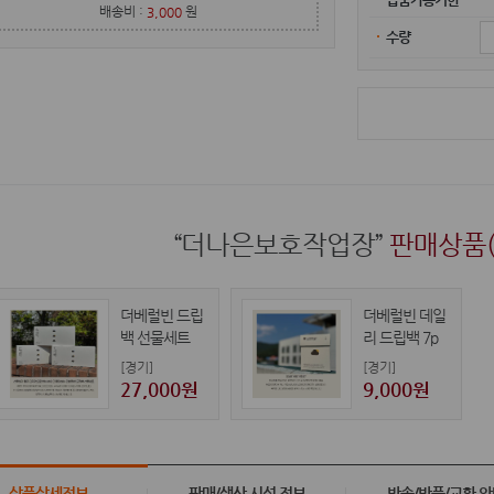
배송비 :
원
3,000
수량
“더나은보호작업장”
판매상품(
더베럴빈 드립
더베럴빈 데일
백 선물세트
리 드립백 7p
[경기]
[경기]
27,000원
9,000원
상품상세정보
판매/생산 시설 정보
반송/반품/교환 안