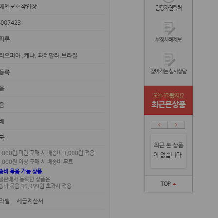
애인보호작업장
담당자연락처
4007423
피류
부정사례제보
티오피아 ,케냐, 과테말라,브라질
찾아가는 심사상담
등록
없음
오늘 뭘 봤지!?
최근본상품
없음
배
국
최근 본 상품
0,000원 미만 구매 시 배송비 3,000원 적용
이 없습니다.
0,000원 이상 구매 시 배송비 무료
송비 묶음 가능 상품
일판매자 등록한 상품은
TOP
송비 묶음 39,999원 초과시 적용
라빌 세금계산서