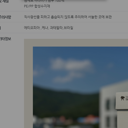
원재료 아라비카 원두 100%
및 재질
PE/PP 합성수지재
직사광선을 피하고 흡습되지 않도록 주의하여 서늘한 곳에 보관
주의사항
에티오피아 ,케냐, 과테말라,브라질
지
기타정보