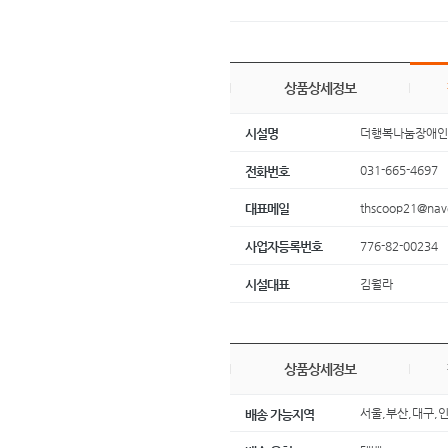
상품상세정보
더행복나눔장애
시설명
031-665-4697
전화번호
thscoop21@nav
대표메일
776-82-00234
사업자등록번호
김월라
시설대표
상품상세정보
서울,부산,대구,
배송 가능지역