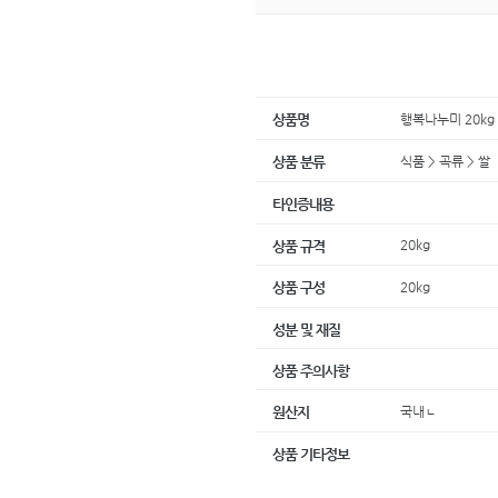
행복나누미 20kg
상품명
식품 > 곡류 > 쌀
상품 분류
타인증내용
20kg
상품 규격
20kg
상품 구성
성분 및 재질
상품 주의사항
국내ㄴ
원산지
상품 기타정보