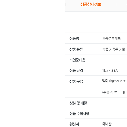
상품상세정보
실속선물세트
상품명
식품 > 곡류 > 쌀
상품 분류
타인증내용
1kg * 3EA
상품 규격
백미1kg*2EA + 
상품 구성
(주문 시 백미, 
성분 및 재질
상품 주의사항
국내산
원산지