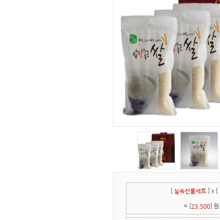
[
]
x [
실속선물세트
= [
] 원
23,500