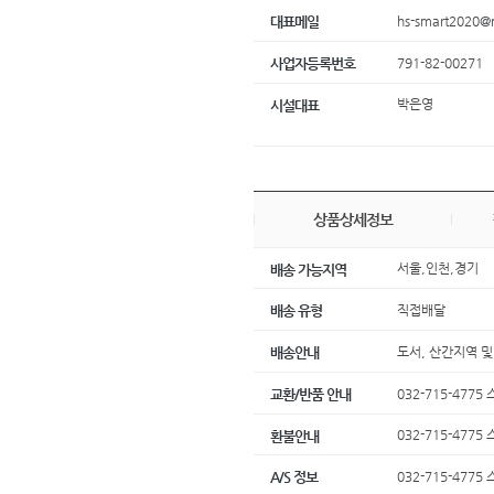
hs-smart2020@
대표메일
791-82-00271
사업자등록번호
박은영
시설대표
상품상세정보
서울,인천,경기
배송 가능지역
직접배달
배송 유형
도서, 산간지역 
배송안내
032-715-47
교환/반품 안내
032-715-47
환불안내
032-715-47
A/S 정보