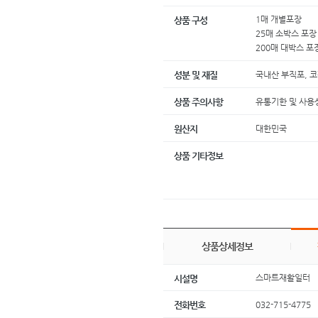
1매 개별포장
상품 구성
25매 소박스 포장
200매 대박스 포
국내산 부직포, 코
성분 및 재질
유통기한 및 사용
상품 주의사항
대한민국
원산지
상품 기타정보
상품상세정보
스마트재활일터
시설명
032-715-4775
전화번호