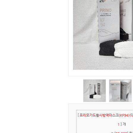
[
프리모가드황사방역마스크(KF94)(대
] 개
1