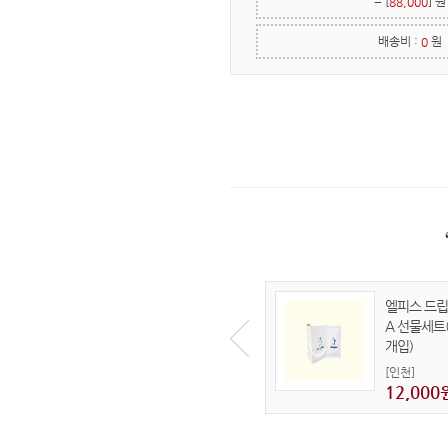
= [
] 원
88,000
배송비 :
원
0
엘피스 드
A 선물세트(
개입)
[인천]
12,000