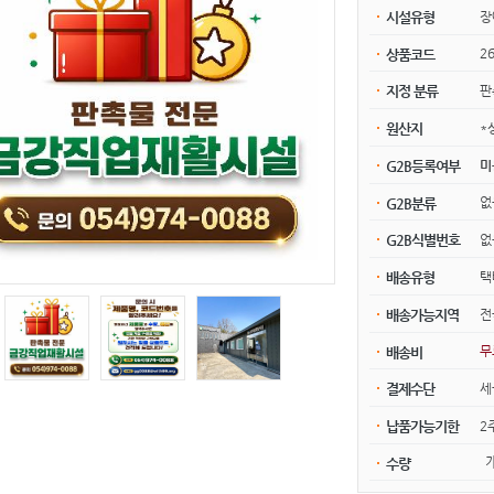
장
시설유형
2
상품코드
판
지정 분류
*
원산지
미
G2B등록여부
G2B분류
G2B식별번호
택
배송유형
전
배송가능지역
무
배송비
세
결제수단
2
납품가능기한
수량