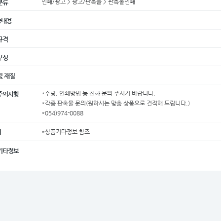
인쇄/광고 > 광고/판촉물 > 판촉물인쇄
분류
증내용
규격
구성
및 재질
*수량, 인쇄방법 등 전화 문의 주시기 바랍니다.
주의사항
*각종 판촉물 문의(원하시는 맞춤 상품으로 견적해 드립니다.)
*054)974-0088
*상품기타정보 참조
지
기타정보
상품상세정보
판매/생산 시설 정보
반송/반품/교환 안