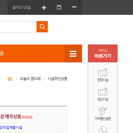
글자크기조절
서비스
상품
바로가기
오늘의 꿈드래
시설추천상품
판매시설
생산시설
주문제작상품
(비과세)
자주묻는질문
강직업재활시설