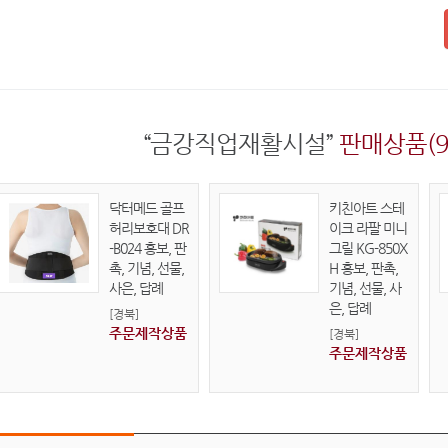
“금강직업재활시설”
판매상품(9
닥터메드 골프
키친아트 스테
허리보호대 DR
이크 라팔 미니
-B024 홍보, 판
그릴 KG-850X
촉, 기념, 선물,
H 홍보, 판촉,
사은, 답례
기념, 선물, 사
은, 답례
[경북]
주문제작상품
[경북]
주문제작상품