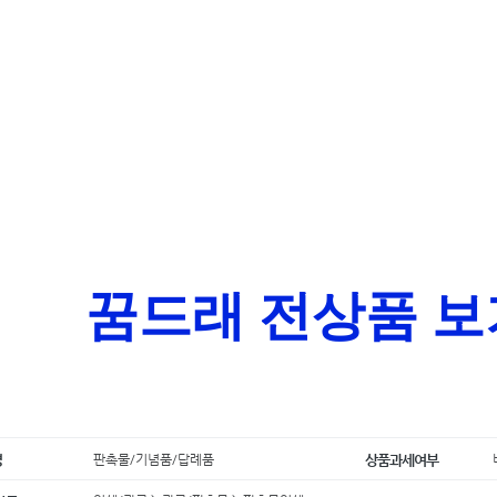
꿈드래 전상품 보
판촉물/기념품/답례품
명
상품과세여부