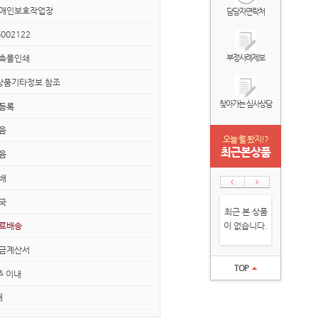
애인보호작업장
담당자연락처
6002122
촉물인쇄
부정사례제보
상품기타정보 참조
찾아가는 심사상담
등록
없음
오늘 뭘 봤지!?
최근본상품
없음
배
국
최근 본 상품
이 없습니다.
료배송
금계산서
TOP
주 이내
개