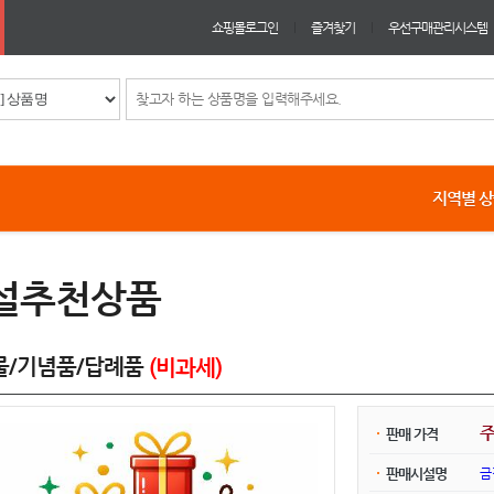
쇼핑몰로그인
즐겨찾기
우선구매관리시스템
지역별 
설추천상품
물/기념품/답례품
(비과세)
판매 가격
금
판매시설명