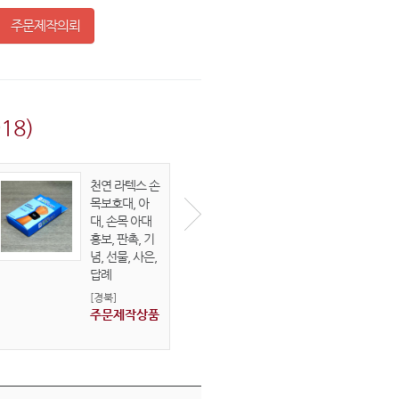
주문제작의뢰
18)
천연 라텍스 손
텀블러, 원터치
목보호대, 아
스텐 머그 보온
대, 손목 아대
보냉 500ml
홍보, 판촉, 기
[경북]
념, 선물, 사은,
주문제작상품
답례
[경북]
주문제작상품