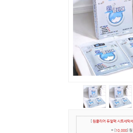
[
원클리어 듀얼팩 시트세탁
= [
] 원
10,000