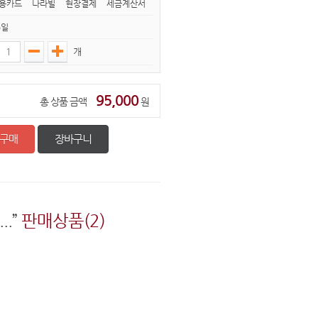
용카드 나라빌 현장결제 세금계산서
5일
개
95,000
총 상품 금액
원
구매
장바구니
.”
판매상품(2)