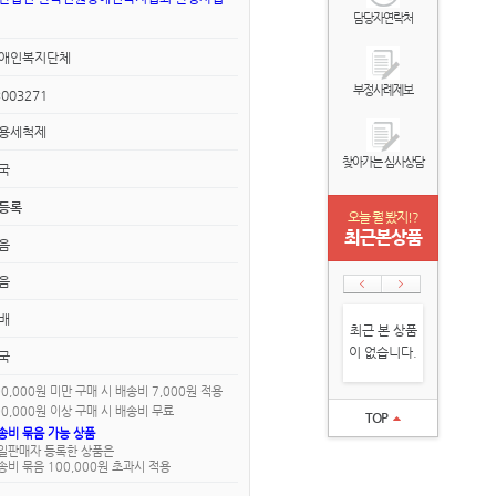
담당자연락처
애인복지단체
부정사례제보
3003271
용세척제
찾아가는 심사상담
국
등록
오늘 뭘 봤지!?
최근본상품
없음
없음
배
최근 본 상품
이 없습니다.
국
00,000원 미만 구매 시 배송비 7,000원 적용
00,000원 이상 구매 시 배송비 무료
TOP
송비 묶음 가능 상품
일판매자 등록한 상품은
송비 묶음 100,000원 초과시 적용