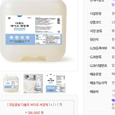
단
장
시설유형
2
상품코드
범
지정 분류
한
원산지
미
G2B등록여부
G2B분류
G2B식별번호
택
배송유형
전
배송가능지역
1
배송비
1
배
[
]
x [
] 개
동
크린공방 다용도 바이오 세정제
1
배
= [
] 원
88,000