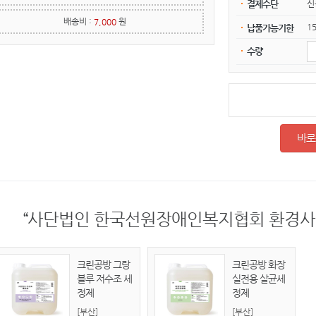
신
결제수단
배송비 :
원
7,000
1
납품가능기한
수량
바로
“사단법인 한국선원장애인복지협회 환경사..
크린공방 그랑
크린공방 화장
블루 저수조 세
실전용 살균세
정제
정제
[부산]
[부산]