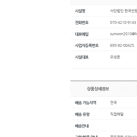
사단법인 한국선
시설명
070-4210-9143
전화번호
sunwon2010@ha
대표메일
695-82-00425
사업자등록번호
오성운
시설대표
상품상세정보
전국
배송 가능지역
직접배달
배송 유형
배송안내