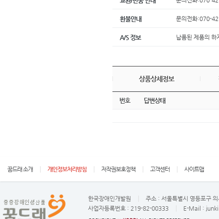
문의전화:070-42
교환/반품 안내
문의전화:070-42
환불안내
납품된 제품의 하
A/S 정보
상품상세정보
번호
답변상태
꿈드래 소개
개인정보처리방침
저작권보호정책
고객센터
사이트맵
한국장애인개발원
주소 :
서울특별시 영등포구 의사
사업자등록번호 :
219-82-00333
E-Mail :
junk