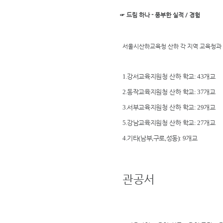
☞ 드림 하나 - 풍부한 실적 / 경험
서울시산하교육청 산하 각 지역 교육청과 공
1.
강서교육지원청 산하 학교
: 43
개교
2.
동작교육지원청 산하 학교
: 37
개교
3.
서부교육지원청 산하 학교
: 29
개교
5.
강남교육지원청 산하 학교
: 27
개교
4.
기타
(
남부
,
구로
,
성동
): 9
개교
관공서