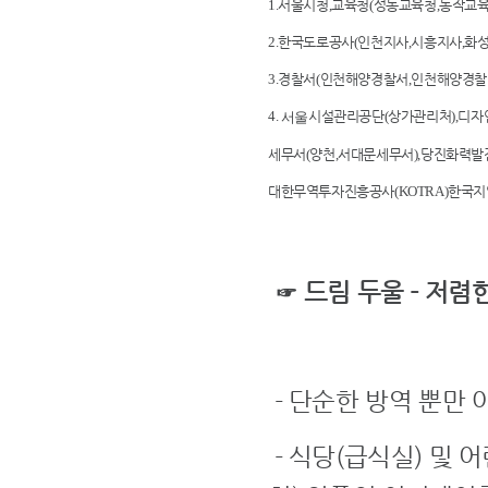
1.
서울시청
,
교육청
(
성동교육청
,
동작교
2.
한국도로공사
(
인천지사
,
시흥지사
,
화
3.
경찰서
(
인천해양경찰서
,
인천해양경찰
4.
시설관리공단
(
상가관리처
),
디자
서울
세무서
(
양천
,
서대문세무서
),
당진화력발
대한무역투자진흥공사
(KOTRA)
한국지
☞ 드림 두울 - 저렴
- 단순한 방역 뿐만 
- 식당(급식실) 및 