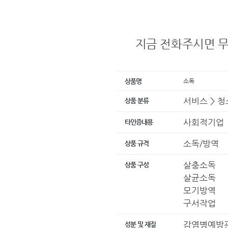
지금 전화주시면 무료
소독
상품명
서비스 > 청
상품 분류
사회적기
타인증내용
소독/방역
상품 규격
살충소독
상품 구성
살균소독
모기방역
구서작업
감염병예방
성분 및 재질