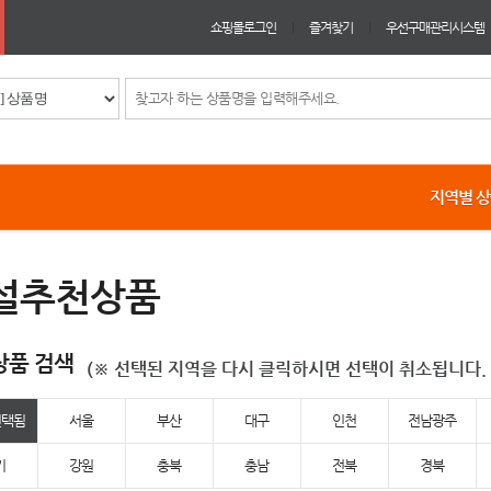
쇼핑몰로그인
즐겨찾기
우선구매관리시스템
지역별 
설추천상품
상품 검색
(※ 선택된 지역을 다시 클릭하시면 선택이 취소됩니다. 
선택됨
서울
부산
대구
인천
전남광주
기
강원
충북
충남
전북
경북