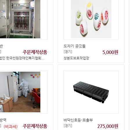
반
도자기 공깃돌
주문제작상품
5,000원
]
[경기]
법인 한국선원장애인복지협회...
성분도보호작업장
방역
바닥신호등-표출부
주문제작상품
275,000원
]
[경기]
(비과세)