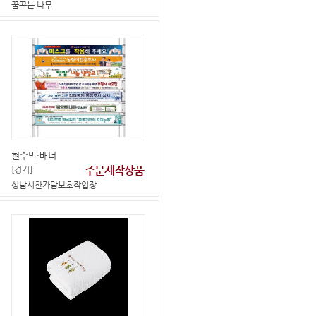
꿈꾸는 나무
현수막·배너
주문제작상품
[경기]
성남시한가람보호작업장