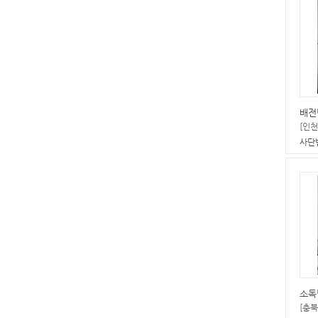
배전
[인천
사단
소독
[충북