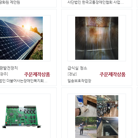
광화원 제안원
사단법인 한국교통장애인협회 사업...
광발전장치
급식실 청소
주문제작상품
주문제작상품
광주]
[경남]
법인 더불어사는장애인복지회...
일송보호작업장