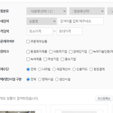
상품분류
상세검색
가격검색
~
주문제작여부
주문제작상품
인증마크
환경표지제품
사회적기업
장애인기업
녹색기술인증(제
녹색제품
여성기업
중소기업
결제수단
전체
나라빌
세금계산서
신용카드
현장결제
매/생산시설 구분
전체
판매시설
생산시설
개의 상품이 검색되었습니다.
최신등록순