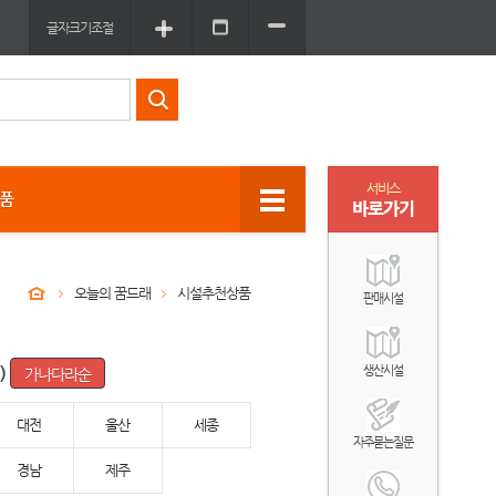
글자크기조절
서비스
상품
바로가기
오늘의 꿈드래
시설추천상품
판매시설
)
생산시설
대전
울산
세종
자주묻는질문
경남
제주