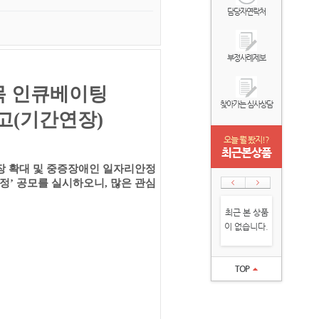
담당자연락처
부정사례제보
목 인큐베이팅
찾아가는 심사상담
고(기간연장)
오늘 뭘 봤지!?
최근본상품
 확대 및
중증장애인 일자리안정
선정
’ 공모를
실시하오니
,
많은 관심
최근 본 상품
이 없습니다.
TOP