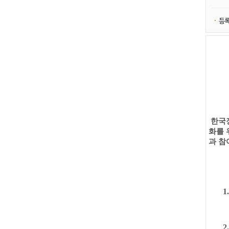
등
한국
화를
과 참
1
2