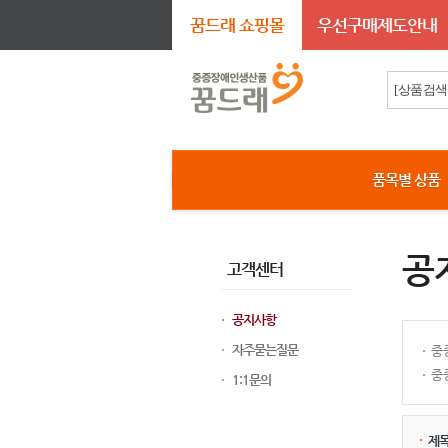
꿈드래 쇼핑몰
우선구매제도안내
품목별 상품
공
고객센터
공지사항
자주묻는질문
중
중
1:1문의
제