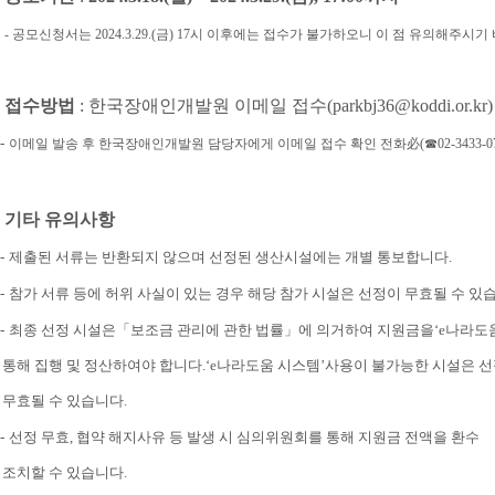
-
공모신청서는
2024.3.29.(금
) 17
시 이후에는 접수가 불가하오니 이 점 유의해주시기
.
접수방법
:
한국장애인개발원 이메일 접수
(parkbj36
@koddi.or.kr)
-
이메일 발송 후 한국장애인개발원 담당자에게 이메일 접수 확인 전화
必
(
☎
02-3433-0
.
기타 유의사항
-
제출된 서류는 반환되지 않으며 선정된 생산시설에는 개별 통보합니다
.
-
참가 서류 등에 허위 사실이 있는 경우 해당 참가 시설은 선정이 무효될 수 있
-
최종 선정 시설은
「
보조금 관리에 관한 법률
」
에 의거하여 지원금을
‘e
나라도
 집행 및
정산하여야 합니다
.‘e
나라도움 시스템
’
사용이 불가능한 시설은 
될 수 있습니다
.
-
선정 무효
,
협약 해지사유 등 발생 시 심의위원회를 통해 지원금 전액을 환수
할 수 있습니다
.