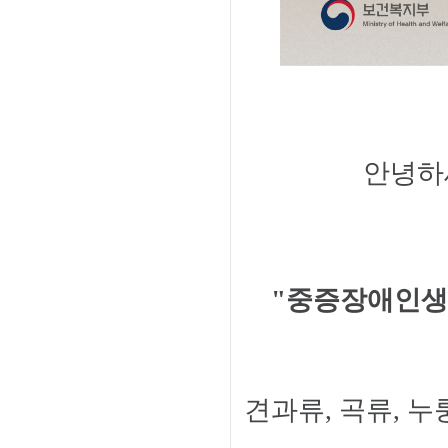
안녕하
"
중증장애인
견과류, 곡류, 누