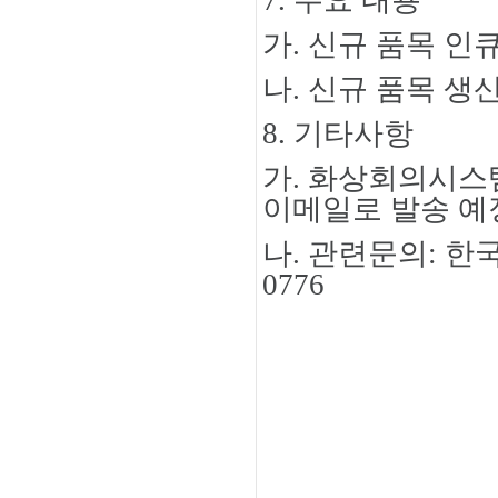
가
.
신규 품목 인
나
.
신규 품목 생
8.
기타사항
가
.
화상회의시스
이메일로 발송 예
나
.
관련문의
:
한
0776