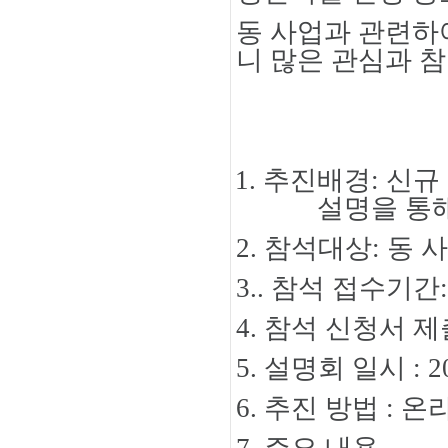
동 사업과 관련하
니 많은 관심과 
1.
추진배경
:
신규
설명을 통해
2.
참석대상
:
동 
3..
참석 접수기간
4.
참석 신청서 제
5.
설명회 일시
:
2
6.
추진 방법
:
온
7.
주요 내용