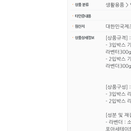
생활용품 > 
상품 분류
타인증내용
대한민국제
원산지
[상품규격] :
상품상세정보
- 3입박스 
라벤터300g
- 2입박스 
라벤더300g
[상품구성] :
- 3입박스 
- 2입박스 
[성분 및 재질
- 라벤더 
포아세테이트