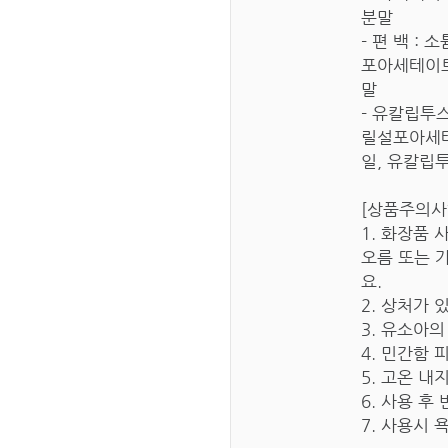
분말
- 편 백 
포아세테이트
말
- 유칼립투
릴설포아세테
일, 유칼립
[상품주의사항
1. 화장품
오름 또는 
요.
2. 상처가 
3. 유소아의
4. 민간함
5. 고온 
6. 사용 후
7. 사용시