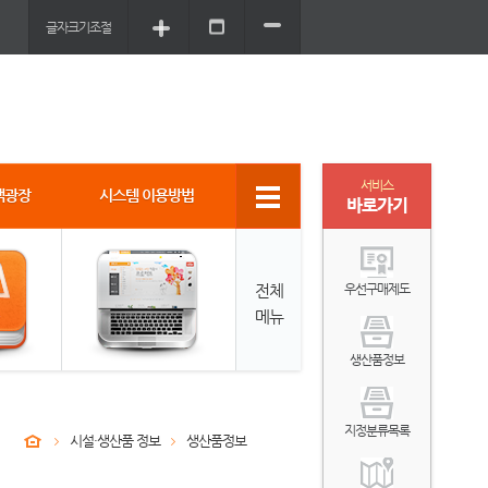
글자크기조절
서비스
객광장
시스템 이용방법
바로가기
전체
우선구매제도
메뉴
생산품정보
지정분류목록
시설·생산품 정보
생산품정보