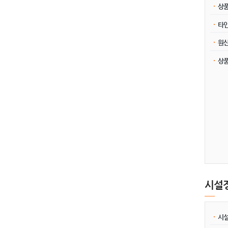
상품
타
원
상
시설
시