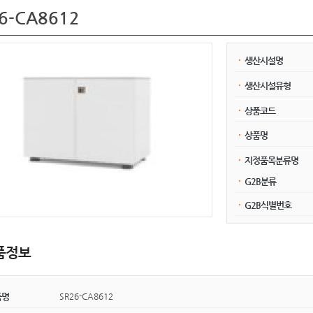
6-CA8612
생산시설명
생산시설유형
상품코드
상품명
지정품목분류명
G2B분류
G2B식별번호
품정보
SR26-CA8612
품명