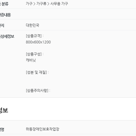
가구 > 가구류 > 사무용 가구
 분류
인증내용
대한민국
산지
[상품규격] :
품상세정보
800x600x1200
[상품구성] :
캐비닛
[성분 및 재질] :
[상품주의사항] :
정보
하동장애인보호작업장
설명