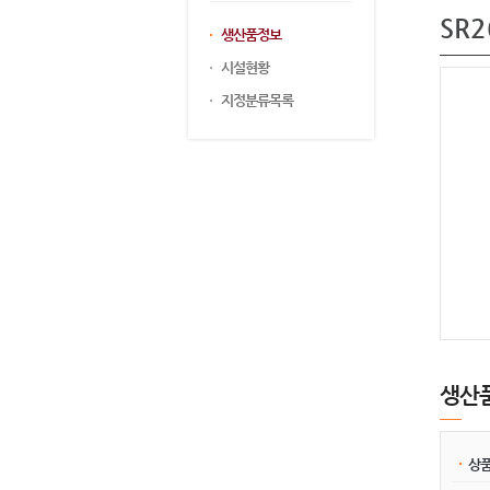
SR2
생산품정보
시설현황
지정분류목록
생산
상