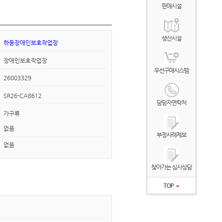
판매시설
생산시설
하동장애인보호작업장
장애인보호작업장
우선구매시스템
26003329
SR26-CA8612
담당자연락처
가구류
없음
부정사례제보
없음
찾아가는 심사상담
TOP