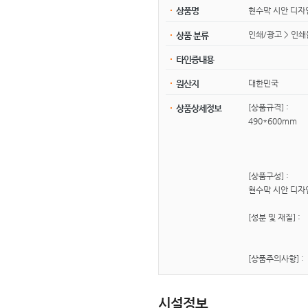
현수막 시안 디
상품명
인쇄/광고 > 인쇄
상품 분류
타인증내용
대한민국
원산지
[상품규격] :
상품상세정보
490*600mm
[상품구성] :
현수막 시안 디자
[성분 및 재질] :
[상품주의사항] :
시설정보