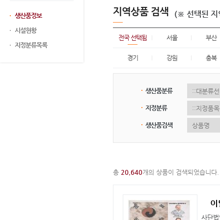
지역상품 검색
(※ 선택된 
생산품정보
시설현황
전국 선택됨
서울
부산
지정분류목록
경기
강원
충북
생산품분류
지정분류
생산품검색
총
20,640
개의 상품이 검색되었습니다.
이