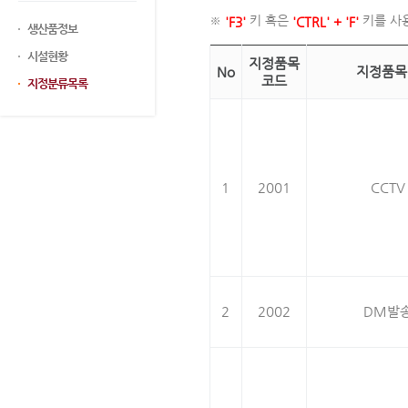
※
키 혹은
키를 사
'F3'
'CTRL' + 'F'
생산품정보
시설현황
지정품목
No
지정품목
코드
지정분류목록
1
2001
CCTV
2
2002
DM발