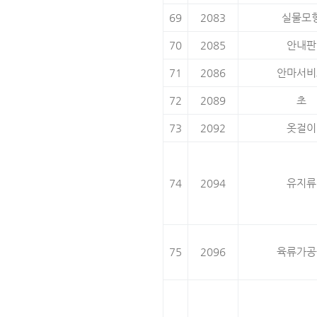
69
2083
실물모
70
2085
안내판
71
2086
안마서비
72
2089
초
73
2092
옷걸이
74
2094
유지류
75
2096
육류가공