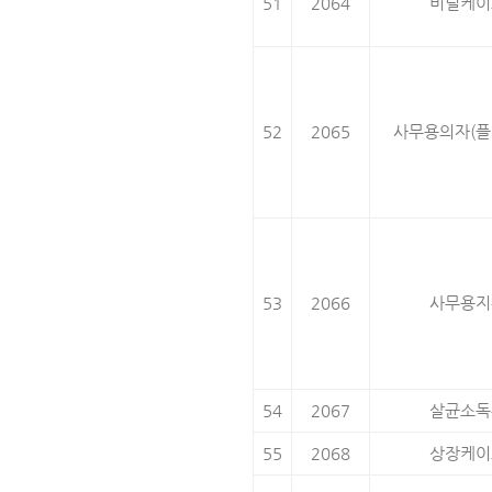
51
2064
비닐케이
52
2065
사무용의자(플
53
2066
사무용지
54
2067
살균소독
55
2068
상장케이