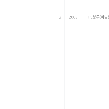
3
2003
PE봉투(비닐