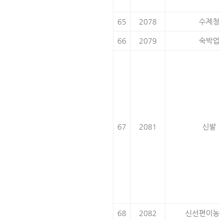
65
2078
수제청
66
2079
숙박업
67
2081
신발
68
2082
신선편이농