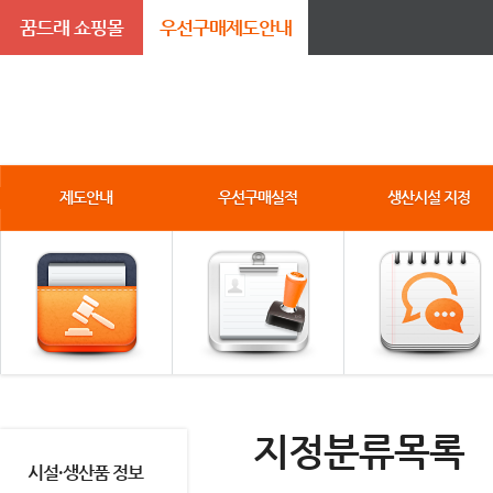
꿈드래 쇼핑몰
우선구매제도안내
제도안내
우선구매실적
생산시설 지정
지정분류목록
시설·생산품 정보