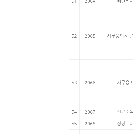
51
2064
비닐케이
52
2065
사무용의자(플
53
2066
사무용지
54
2067
살균소독
55
2068
상장케이