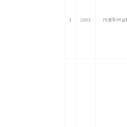
3
2003
PE봉투(비닐