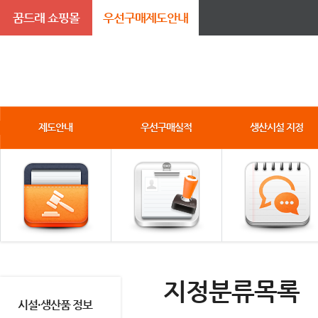
꿈드래 쇼핑몰
우선구매제도안내
제도안내
우선구매실적
생산시설 지정
지정분류목록
시설·생산품 정보