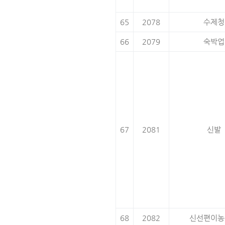
65
2078
수제청
66
2079
숙박업
67
2081
신발
68
2082
신선편이농