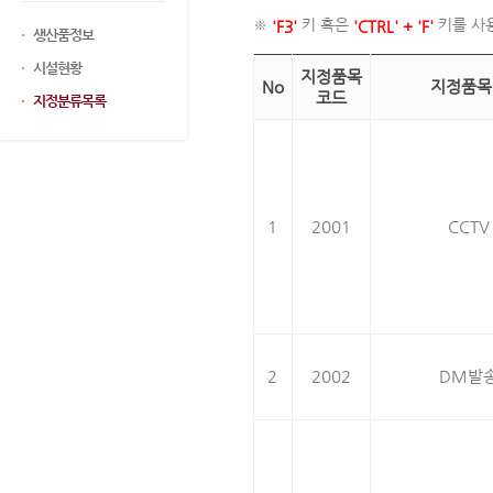
※
키 혹은
키를 사
'F3'
'CTRL' + 'F'
생산품정보
시설현황
지정품목
No
지정품목
코드
지정분류목록
1
2001
CCTV
2
2002
DM발