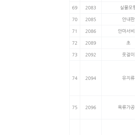
69
2083
실물모
70
2085
안내판
71
2086
안마서비
72
2089
초
73
2092
옷걸이
74
2094
유지류
75
2096
육류가공