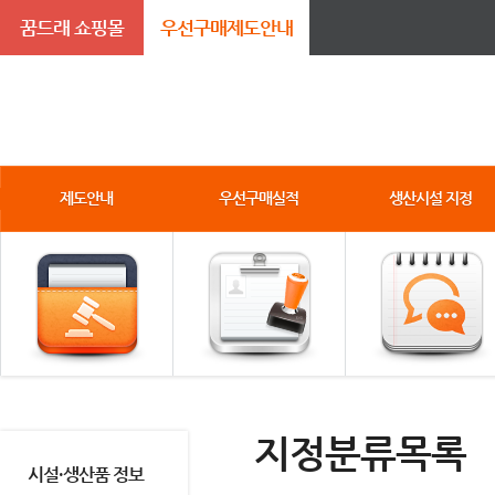
꿈드래 쇼핑몰
우선구매제도안내
제도안내
우선구매실적
생산시설 지정
지정분류목록
시설·생산품 정보