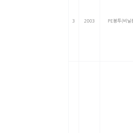
3
2003
PE봉투(비닐