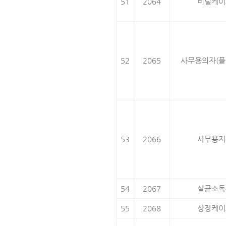
51
2064
비닐케이
52
2065
사무용의자(플
53
2066
사무용지
54
2067
살균소독
55
2068
상장케이