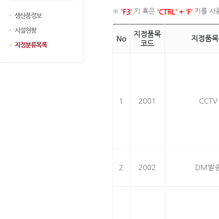
※
키 혹은
키를 사
'F3'
'CTRL' + 'F'
생산품정보
시설현황
지정품목
No
지정품목
코드
지정분류목록
1
2001
CCTV
2
2002
DM발