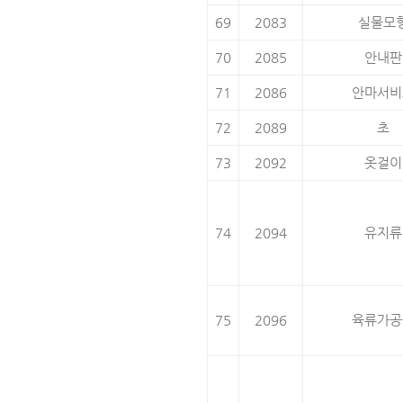
69
2083
실물모
70
2085
안내판
71
2086
안마서비
72
2089
초
73
2092
옷걸이
74
2094
유지류
75
2096
육류가공