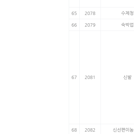
65
2078
수제청
66
2079
숙박업
67
2081
신발
68
2082
신선편이농