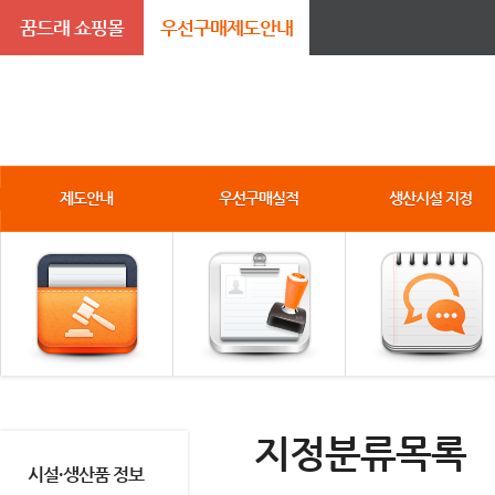
꿈드래 쇼핑몰
우선구매제도안내
제도안내
우선구매실적
생산시설 지정
지정분류목록
시설·생산품 정보