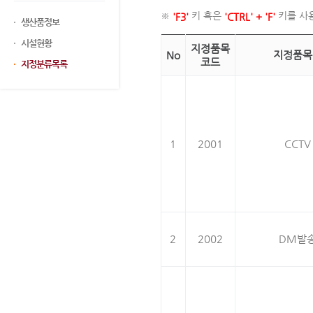
※
키 혹은
키를 사
'F3'
'CTRL' + 'F'
생산품정보
시설현황
지정품목
No
지정품목
코드
지정분류목록
1
2001
CCTV
2
2002
DM발