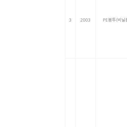
3
2003
PE봉투(비닐