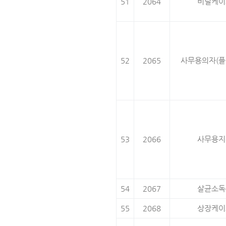
51
2064
비닐케이
52
2065
사무용의자(플
53
2066
사무용지
54
2067
살균소독
55
2068
상장케이