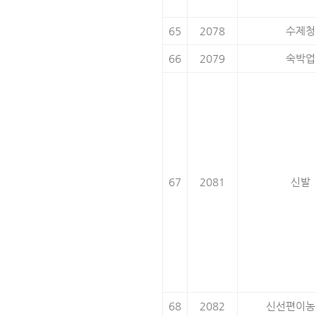
65
2078
수제청
66
2079
숙박업
67
2081
신발
68
2082
신선편이농