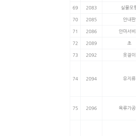
69
2083
실물모
70
2085
안내판
71
2086
안마서비
72
2089
초
73
2092
옷걸이
74
2094
유지류
75
2096
육류가공