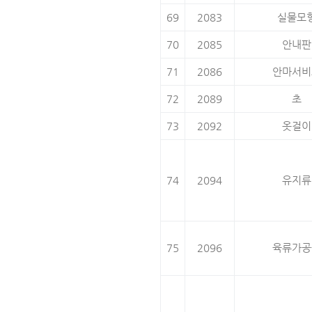
69
2083
실물모
70
2085
안내판
71
2086
안마서비
72
2089
초
73
2092
옷걸이
74
2094
유지류
75
2096
육류가공