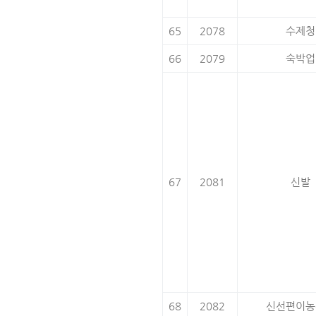
65
2078
수제청
66
2079
숙박업
67
2081
신발
68
2082
신선편이농