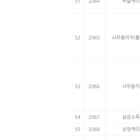
51
2064
비닐케이
52
2065
사무용의자(플
53
2066
사무용지
54
2067
살균소독
55
2068
상장케이