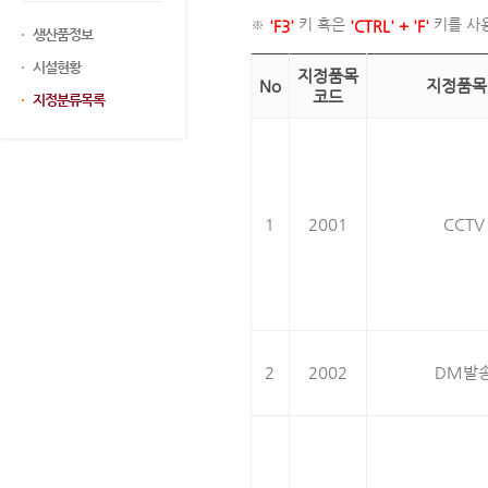
※
키 혹은
키를 사
'F3'
'CTRL' + 'F'
생산품정보
시설현황
지정품목
No
지정품목
코드
지정분류목록
1
2001
CCTV
2
2002
DM발