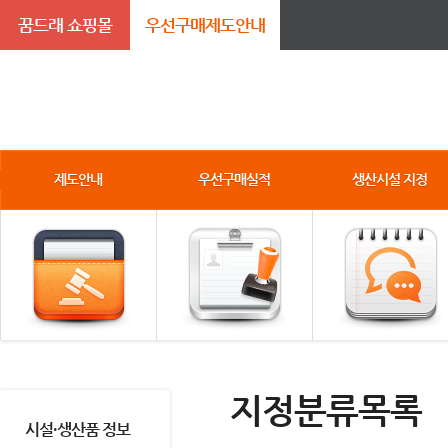
꿈드래 쇼핑몰
우선구매제도안내
제도안내
우선구매실적
생산시설 지정
지정분류목록
시설·생산품 정보