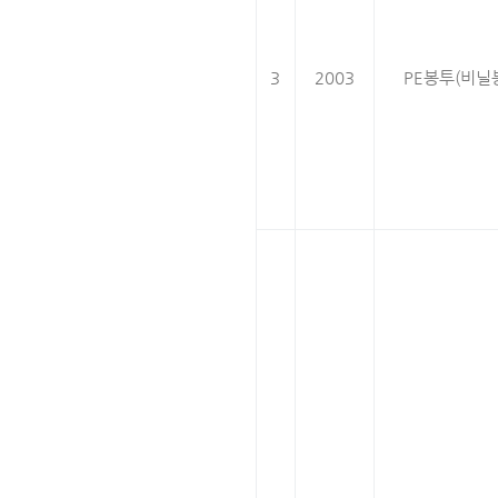
3
2003
PE봉투(비닐