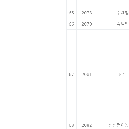
65
2078
수제청
66
2079
숙박업
67
2081
신발
68
2082
신선편이농