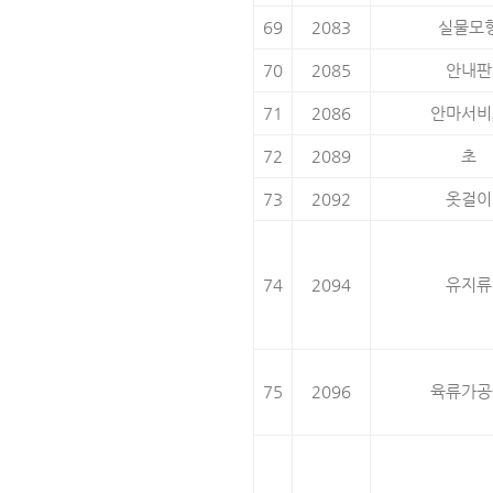
69
2083
실물모
70
2085
안내판
71
2086
안마서비
72
2089
초
73
2092
옷걸이
74
2094
유지류
75
2096
육류가공