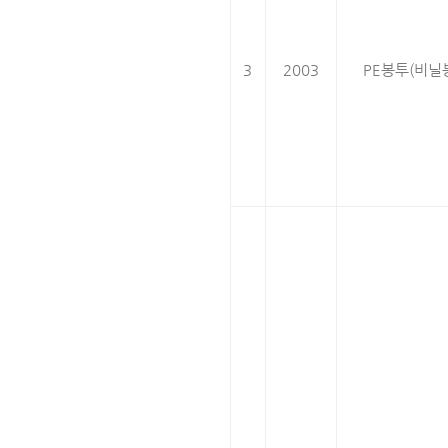
3
2003
PE봉투(비닐