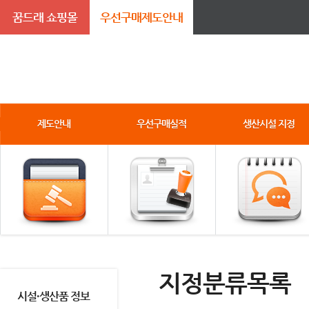
꿈드래 쇼핑몰
우선구매제도안내
제도안내
우선구매실적
생산시설 지정
지정분류목록
시설·생산품 정보