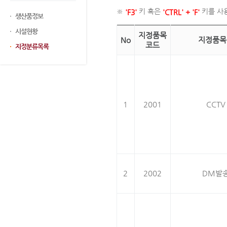
※
키 혹은
키를 사
'F3'
'CTRL' + 'F'
생산품정보
시설현황
지정품목
No
지정품목
코드
지정분류목록
1
2001
CCTV
2
2002
DM발