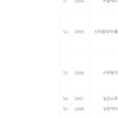
51
2064
비닐케이
52
2065
사무용의자(플
53
2066
사무용지
54
2067
살균소독
55
2068
상장케이