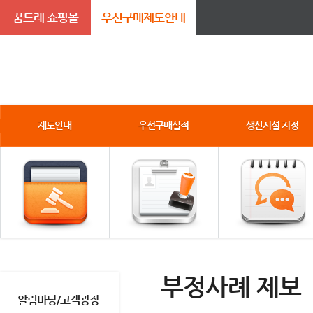
꿈드래 쇼핑몰
우선구매제도안내
제도안내
우선구매실적
생산시설 지정
부정사례 제보
알림마당/고객광장