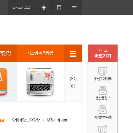
글자크기조절
서비스
객광장
시스템 이용방법
바로가기
전체
우선구매제도
메뉴
생산품정보
지정분류목록
알림마당/고객광장
부정사례 제보