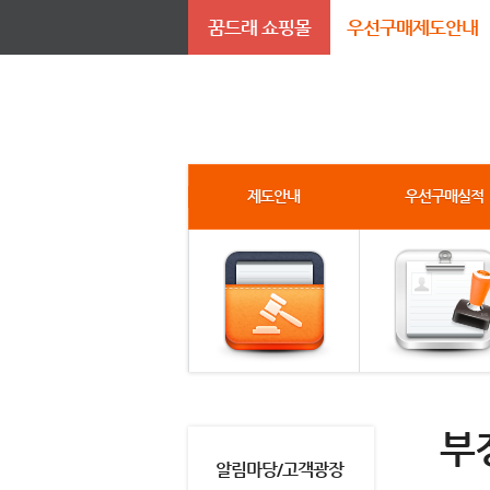
꿈드래 쇼핑몰
우선구매제도안내
제도안내
우선구매실적
부
알림마당/고객광장