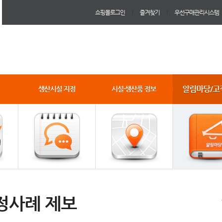
쇼핑몰로그인
즐겨찾기
우선구매관리시스템
알림마당/고
생산시설 지정
시설·생산품 정보
정사례 제보