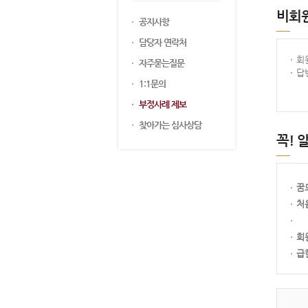
비회
공지사항
담당자 연락처
회
자주묻는질문
답
1:1문의
부정사례 제보
찾아가는 심사상담
꼭! 
꿈
처
회
급