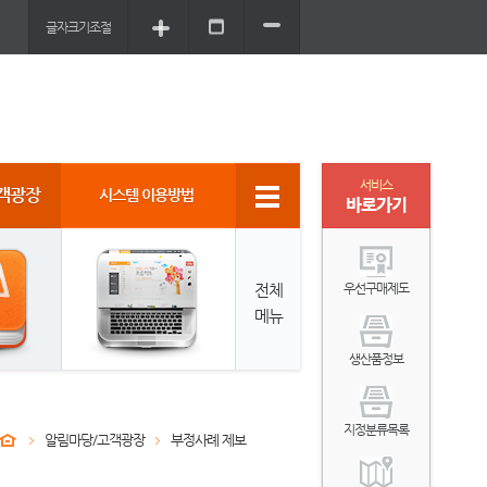
글자크기조절
서비스
객광장
시스템 이용방법
바로가기
전체
우선구매제도
메뉴
생산품정보
지정분류목록
알림마당/고객광장
부정사례 제보