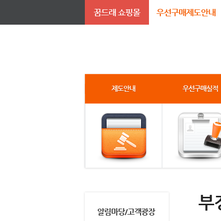
꿈드래 쇼핑몰
우선구매제도안내
제도안내
우선구매실적
부
알림마당/고객광장