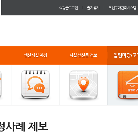
쇼핑몰로그인
즐겨찾기
우선구매관리시스템
알림마당/고
생산시설 지정
시설·생산품 정보
정사례 제보