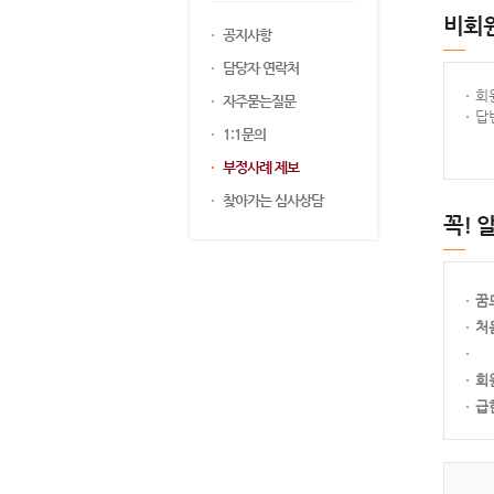
비회
공지사항
담당자 연락처
회
자주묻는질문
답
1:1문의
부정사례 제보
찾아가는 심사상담
꼭! 
꿈
처
회
급