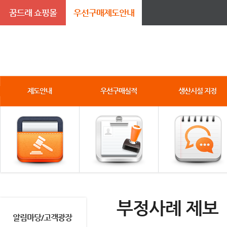
꿈드래 쇼핑몰
우선구매제도안내
제도안내
우선구매실적
생산시설 지정
부정사례 제보
알림마당/고객광장