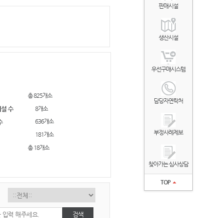
판매시설
생산시설
우선구매시스템
총 825개소
담당자연락처
8개소
설 수
636개소
수
부정사례제보
181개소
총 18개소
찾아가는 심사상담
TOP
검색