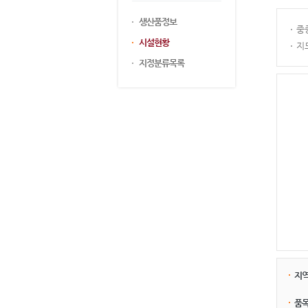
생산품정보
중
시설현황
지
지정분류목록
지
품