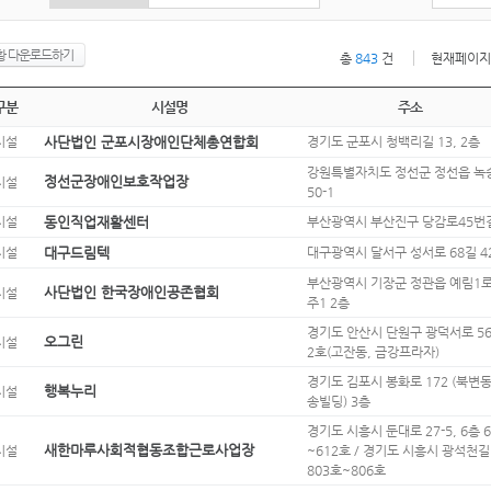
황 다운로드하기
총
843
건
현재페이지범
구분
시설명
주소
시설
사단법인 군포시장애인단체총연합회
경기도 군포시 청백리길 13, 2층
강원특별자치도 정선군 정선읍 녹
정선군장애인보호작업장
시설
50-1
시설
동인직업재활센터
부산광역시 부산진구 당감로45번길
시설
대구드림텍
대구광역시 달서구 성서로 68길 4
부산광역시 기장군 정관읍 예림1로 
사단법인 한국장애인공존협회
시설
주1 2층
경기도 안산시 단원구 광덕서로 56,
오그린
시설
2호(고잔동, 금강프라자)
경기도 김포시 봉화로 172 (북변동
행복누리
시설
송빌딩) 3층
경기도 시흥시 둔대로 27-5, 6층 
새한마루사회적협동조합근로사업장
시설
~612호 / 경기도 시흥시 광석천길 
803호~806호