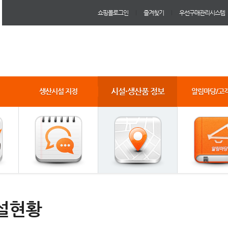
쇼핑몰로그인
즐겨찾기
우선구매관리시스템
시설·생산품 정보
생산시설 지정
알림마당/고
설현황