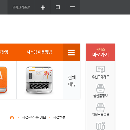
글자크기조절
서비스
객광장
시스템 이용방법
바로가기
전체
우선구매제도
메뉴
생산품정보
지정분류목록
시설·생산품 정보
시설현황