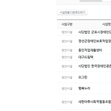
시설현황 다운로드하기
시설구분
시설명
생산시설
사단법인 군포시장애인
정선군장애인보호작업장
생산시설
생산시설
동인직업재활센터
생산시설
대구드림텍
사단법인 한국장애인공
생산시설
오그린
생산시설
행복누리
생산시설
새한마루사회적협동조합
생산시설