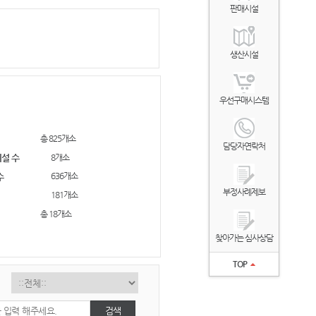
판매시설
생산시설
우선구매시스템
총 825개소
담당자연락처
8개소
설 수
636개소
수
부정사례제보
181개소
총 18개소
찾아가는 심사상담
TOP
검색