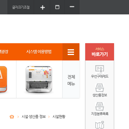
글자크기조절
서비스
객광장
시스템 이용방법
바로가기
전체
우선구매제도
메뉴
생산품정보
지정분류목록
시설·생산품 정보
시설현황