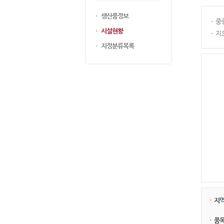
생산품정보
중
시설현황
지
지정분류목록
지
품