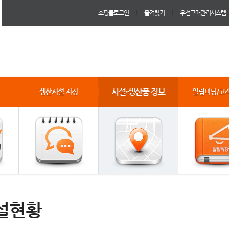
쇼핑몰로그인
즐겨찾기
우선구매관리시스템
시설·생산품 정보
생산시설 지정
알림마당/고
설현황