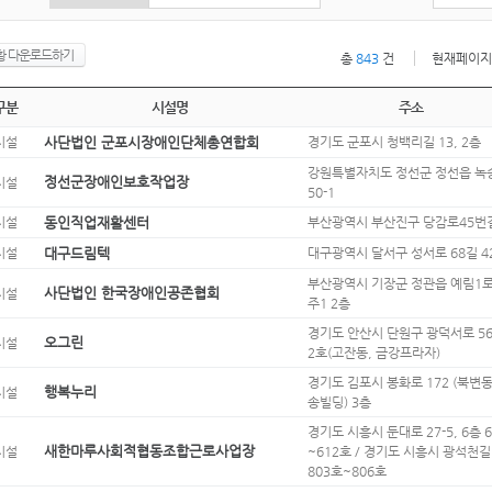
황 다운로드하기
총
843
건
현재페이지범
구분
시설명
주소
시설
사단법인 군포시장애인단체총연합회
경기도 군포시 청백리길 13, 2층
강원특별자치도 정선군 정선읍 녹
정선군장애인보호작업장
시설
50-1
시설
동인직업재활센터
부산광역시 부산진구 당감로45번길
시설
대구드림텍
대구광역시 달서구 성서로 68길 4
부산광역시 기장군 정관읍 예림1로 
사단법인 한국장애인공존협회
시설
주1 2층
경기도 안산시 단원구 광덕서로 56,
오그린
시설
2호(고잔동, 금강프라자)
경기도 김포시 봉화로 172 (북변동
행복누리
시설
송빌딩) 3층
경기도 시흥시 둔대로 27-5, 6층 
새한마루사회적협동조합근로사업장
시설
~612호 / 경기도 시흥시 광석천길 
803호~806호