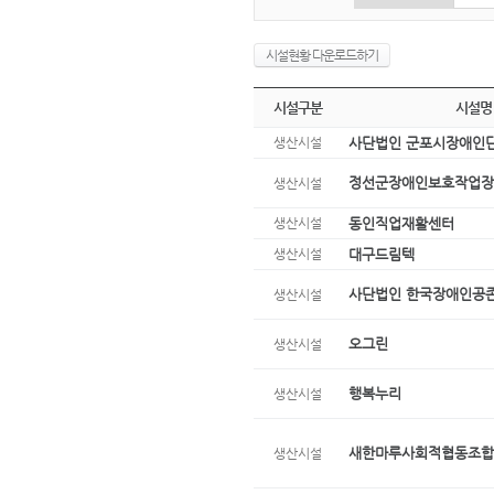
시설현황 다운로드하기
시설구분
시설명
생산시설
사단법인 군포시장애인
정선군장애인보호작업장
생산시설
생산시설
동인직업재활센터
생산시설
대구드림텍
사단법인 한국장애인공
생산시설
오그린
생산시설
행복누리
생산시설
새한마루사회적협동조합
생산시설