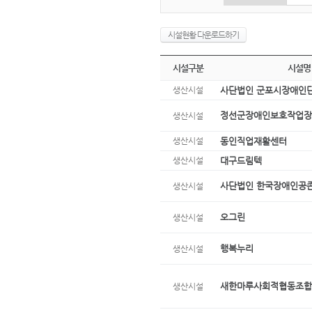
시설현황 다운로드하기
시설구분
시설명
생산시설
사단법인 군포시장애인
정선군장애인보호작업장
생산시설
생산시설
동인직업재활센터
생산시설
대구드림텍
사단법인 한국장애인공
생산시설
오그린
생산시설
행복누리
생산시설
새한마루사회적협동조합
생산시설