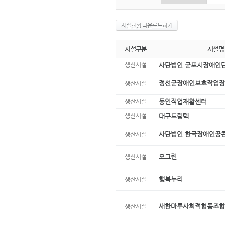
시설현황 다운로드하기
시설구분
시설명
생산시설
사단법인 군포시장애인
정선군장애인보호작업장
생산시설
생산시설
동인직업재활센터
생산시설
대구드림텍
사단법인 한국장애인공
생산시설
오그린
생산시설
행복누리
생산시설
새한마루사회적협동조합
생산시설