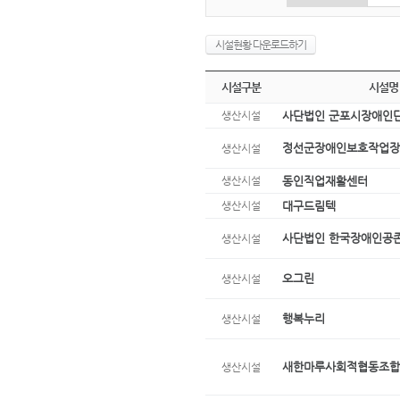
시설현황 다운로드하기
시설구분
시설명
생산시설
사단법인 군포시장애인
정선군장애인보호작업장
생산시설
생산시설
동인직업재활센터
생산시설
대구드림텍
사단법인 한국장애인공
생산시설
오그린
생산시설
행복누리
생산시설
새한마루사회적협동조합
생산시설