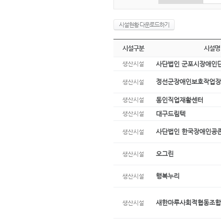
시설현황 다운로드하기
시설구분
시설명
생산시설
사단법인 군포시장애인
정선군장애인보호작업장
생산시설
생산시설
동인직업재활센터
생산시설
대구드림텍
사단법인 한국장애인공
생산시설
오그린
생산시설
행복누리
생산시설
새한마루사회적협동조합
생산시설