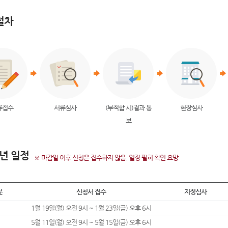
절차
류접수
서류심사
(부적합 시)결과 통
현장심사
보
6년 일정
※ 마감일 이후 신청은 접수하지 않음. 일정 필히 확인 요망
분
신청서 접수
지정심사
1월 19일(월) 오전 9시 ~ 1월 23일(금) 오후 6시
5월 11일(월) 오전 9시 ~ 5월 15일(금) 오후 6시