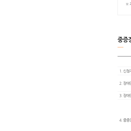
※ 지
중증
1. 신
2. 장
3. 장
4. 중