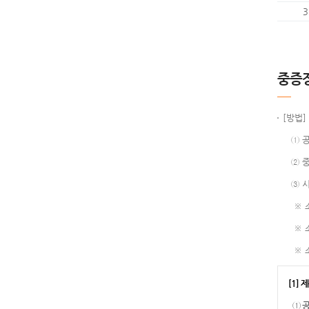
3
중증
[방
① 공
② 중
③ 시
※ 소
※ 소
※ 소
[1]
① 공