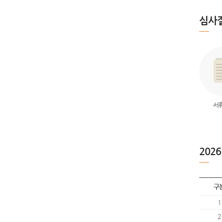
심사
서
202
구
1
2