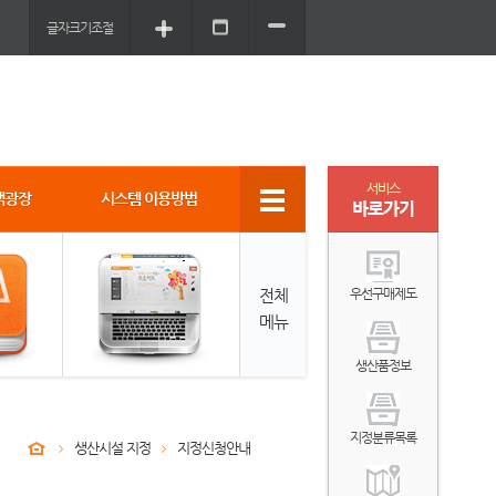
글자크기조절
서비스
객광장
시스템 이용방법
바로가기
전체
우선구매제도
메뉴
생산품정보
지정분류목록
생산시설 지정
지정신청안내