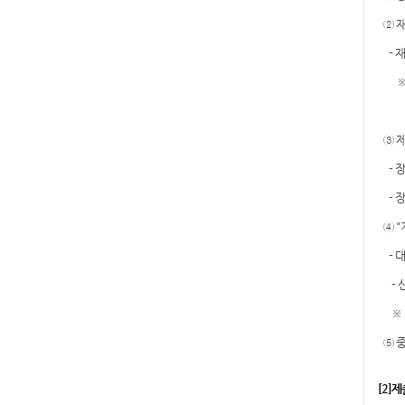
② 재
- 재
※ 작
지정서
③ 제
- 장
- 장
④ "
- 대
- 신
※ 변
⑤ 중
[2]