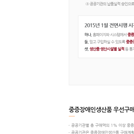
③ 공공기관의 납품실적 승인으로
2015년 1월 전면시행 
하나.
홈페이지와 시스템에서
중증
둘.
믿고 구입하실 수 있도록
중증
셋.
생산품·생산시설별 실적
등 통
중증장애인생산품 우선구매
공공기관별 총 구매액의 1% 이상 중
공공기관은 중증장애인생산품 구매계획