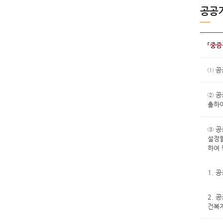
공공기
「중
① 공
② 
출하여
③ 공
설정
하여 
1. 
2. 
건복