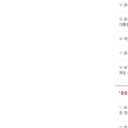
④ 공
⑤ 
대통령
⑥ 제
⑦ 공
⑧ 보
해당 
「중
① 
련 
② 보