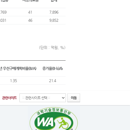
,769
41
7,896
,031
46
9,852
(단위 : 억원, %)
5년 우선구매계획비율(B/A)
증가율(B-b)/b
1.35
21.4
관련사이트
이동