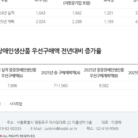
(지방공기업 포함)
24년 실적
1,043
1,842
1,201
3
25년 계획
2,024
2,288
1,193
4
장애인생산품 우선구매액 전년대비 증가율
년 실적 중증장애인생산품
2025년 중증장애인생산품
2025년 총 구매계획액(A)
202
우선구매액(b)
우선구매계획액(B)
7,896
711,560
9,582
책
사이트맵
주소 :
서울특별시 영등포구 의사당대로 22 이룸센터 5층
대표 :
이경혜
19-82-00333
E-Mail :
junkim@koddi.or.kr
팩스 : 02-416-9569
I
ALL RIGHTS RESERVED.