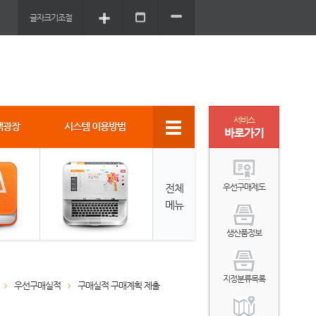
글자크기조절
서비스
객광장
시스템 이용방법
바로가기
전체
우선구매제도
메뉴
생산품정보
지정분류목록
우선구매실적
구매실적 구매계획 제출