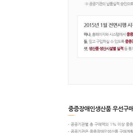
③ 공공기관의 납품실적 승인으로
2015년 1월 전면시행 
하나.
홈페이지와 시스템에서
중증
둘.
믿고 구입하실 수 있도록
중증
셋.
생산품·생산시설별 실적
등 통
중증장애인생산품 우선구매
공공기관별 총 구매액의 1% 이상 중
공공기관은 중증장애인생산품 구매계획