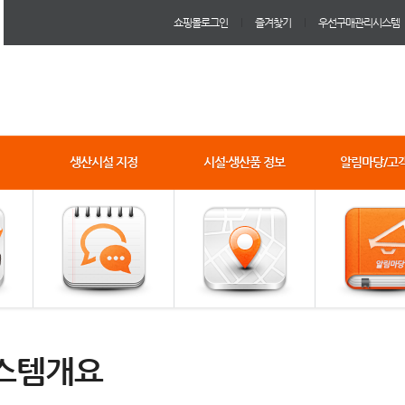
쇼핑몰로그인
즐겨찾기
우선구매관리시스템
생산시설 지정
시설·생산품 정보
알림마당/고
스템개요