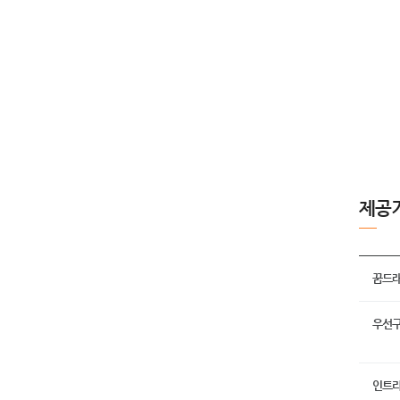
제공
꿈드래
우선구
인트