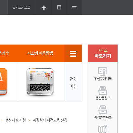
글자크기조절
서비스
객광장
시스템 이용방법
바로가기
전체
우선구매제도
메뉴
생산품정보
지정분류목록
생산시설 지정
지정심사 사전교육 신청