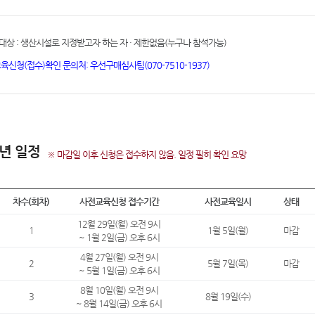
대상 : 생산시설로 지정받고자 하는 자 · 제한없음(누구나 참석가능)
교육신청(접수)확인 문의처: 우선구매심사팀(070-7510-1937)
6년 일정
※ 마감일 이후 신청은 접수하지 않음. 일정 필히 확인 요망
차수(회차)
사전교육신청 접수기간
사전교육일시
상태
12월 29일(월) 오전 9시
1
1월 5일(월)
마감
~ 1월 2일(금) 오후 6시
4월 27일(월) 오전 9시
2
5월 7일(목)
마감
~ 5월 1일(금) 오후 6시
8월 10일(월) 오전 9시
3
8월 19일(수)
~ 8월 14일(금) 오후 6시