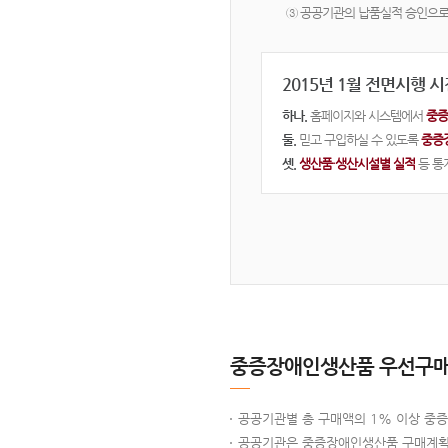
③ 공공기관의 납품실적 승인으로
2015년 1월 전면시행 
하나.
홈페이지와 시스템에서
중증
둘.
믿고 구입하실 수 있도록
중증
셋.
생산품·생산시설별 실적
등 통
중증장애인생산품 우선구매
공공기관별 총 구매액의 1% 이상 중
공공기관은 중증장애인생산품 구매계획