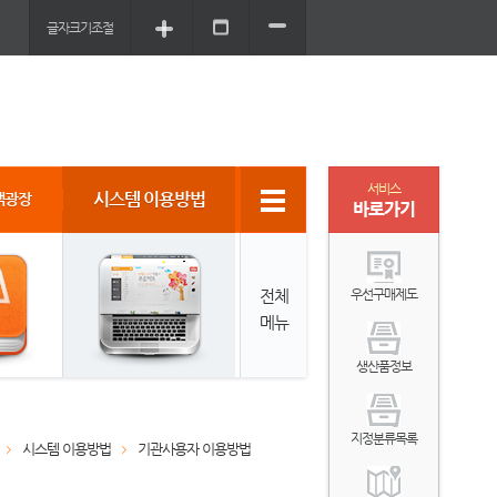
글자크기조절
서비스
시스템 이용방법
객광장
바로가기
전체
우선구매제도
메뉴
생산품정보
지정분류목록
시스템 이용방법
기관사용자 이용방법