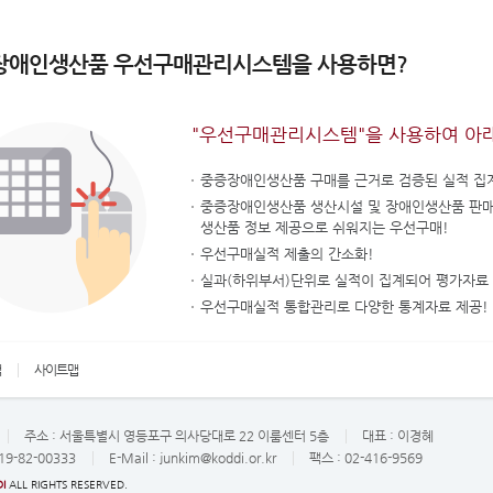
장애인생산품 우선구매관리시스템을 사용하면?
"우선구매관리시스템"을 사용하여 아
중증장애인생산품 구매를 근거로 검증된 실적 집
중증장애인생산품 생산시설 및 장애인생산품 판
생산품 정보 제공으로 쉬워지는 우선구매!
우선구매실적 제출의 간소화!
실과(하위부서)단위로 실적이 집계되어 평가자료 
우선구매실적 통합관리로 다양한 통계자료 제공!
책
사이트맵
주소 :
서울특별시 영등포구 의사당대로 22 이룸센터 5층
대표 :
이경혜
19-82-00333
E-Mail :
junkim@koddi.or.kr
팩스 : 02-416-9569
I
ALL RIGHTS RESERVED.