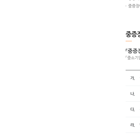
중증장
중증장
「중증
「중소기
가.
나.
다.
라.