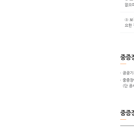
없으며
③ 보
요한 
중증
공공기
중증장
(단 공
중증