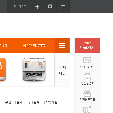
글자크기조절
서비스
객광장
시스템 이용방법
바로가기
전체
우선구매제도
메뉴
생산품정보
지정분류목록
우선구매실적
구매실적 구매계획 제출