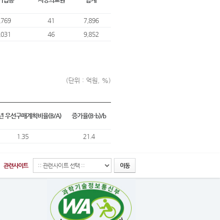
,769
41
7,896
,031
46
9,852
(단위 : 억원, %)
5년 우선구매계획비율(B/A)
증가율(B-b)/b
1.35
21.4
관련사이트
이동