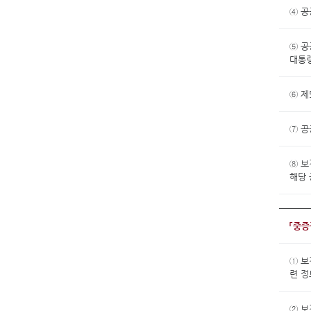
④ 공
⑤ 
대통령
⑥ 제
⑦ 공
⑧ 보
해당 
「중
① 
련 
② 보