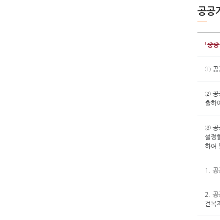
공공기
「중
① 공
② 
출하여
③ 공
설정
하여 
1. 
2. 
건복