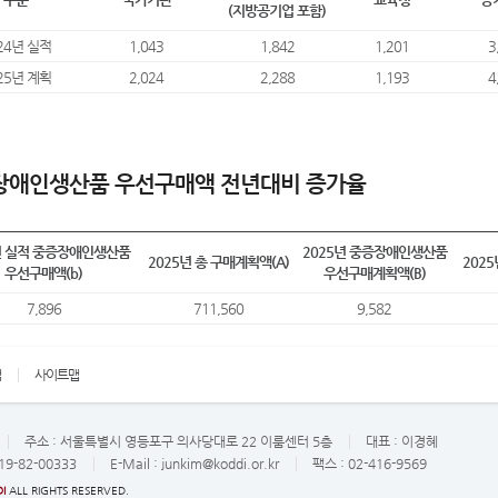
(지방공기업 포함)
24년 실적
1,043
1,842
1,201
3
25년 계획
2,024
2,288
1,193
4
장애인생산품 우선구매액 전년대비 증가율
년 실적 중증장애인생산품
2025년 중증장애인생산품
2025년 총 구매계획액(A)
202
우선구매액(b)
우선구매계획액(B)
7,896
711,560
9,582
책
사이트맵
주소 :
서울특별시 영등포구 의사당대로 22 이룸센터 5층
대표 :
이경혜
19-82-00333
E-Mail :
junkim@koddi.or.kr
팩스 : 02-416-9569
I
ALL RIGHTS RESERVED.