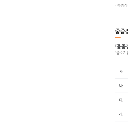
중증장
중증장
「중증
「중소기
가.
나.
다.
라.