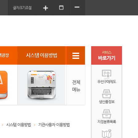
글자크기조절
서비스
시스템 이용방법
객광장
바로가기
전체
우선구매제도
메뉴
생산품정보
지정분류목록
시스템 이용방법
기관사용자 이용방법