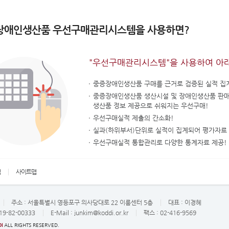
장애인생산품 우선구매관리시스템을 사용하면?
"우선구매관리시스템"을 사용하여 아
중증장애인생산품 구매를 근거로 검증된 실적 집
중증장애인생산품 생산시설 및 장애인생산품 판
생산품 정보 제공으로 쉬워지는 우선구매!
우선구매실적 제출의 간소화!
실과(하위부서)단위로 실적이 집계되어 평가자료 
우선구매실적 통합관리로 다양한 통계자료 제공!
책
사이트맵
주소 :
서울특별시 영등포구 의사당대로 22 이룸센터 5층
대표 :
이경혜
19-82-00333
E-Mail :
junkim@koddi.or.kr
팩스 : 02-416-9569
I
ALL RIGHTS RESERVED.