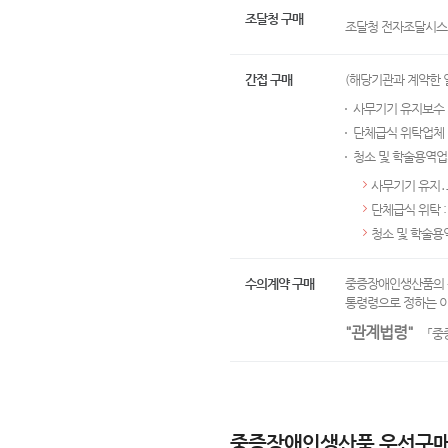
조달청 구매
조달청 전자조달시스
간접 구매
(해당기관과 계약한
사무기기 유지보수
단체급식 위탁업체
청소 및 학술용역업
사무기기 유지․
단체급식 위탁 
청소 및 학술용
수의계약 구매
중증장애인생산품의 
통령령으로 정하는 이
"관계법령"
「중증
중증장애인생산품 우선구매