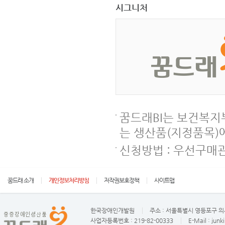
시그니처
꿈드래BI는 보건복
는 생산품(지정품목)
신청방법 : 우선구매관
꿈드래 소개
개인정보처리방침
저작권보호정책
사이트맵
한국장애인개발원
주소 :
서울특별시 영등포구 의사
사업자등록번호 :
219-82-00333
E-Mail :
junk