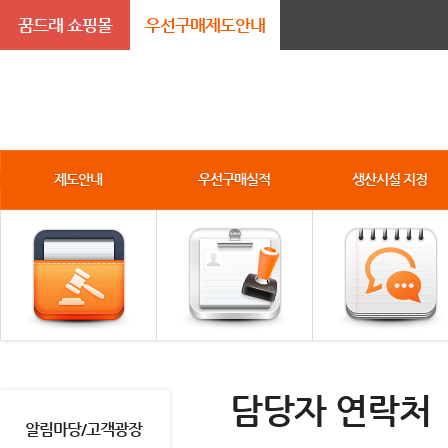
꿈드래 쇼핑몰
우선구매제도안내
제도안내
우선구매실적
생산시설 지정
담당자 연락처
알림마당/고객광장